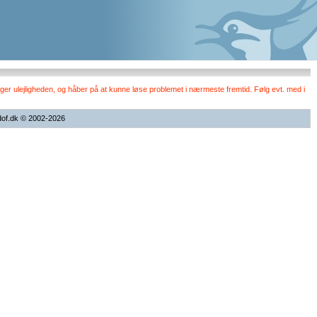
er ulejligheden, og håber på at kunne løse problemet i nærmeste fremtid. Følg evt. med i
dof.dk © 2002-2026