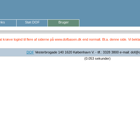
inks
Støt DOF
Bruger
ræve logind til flere af siderne på www.dofbasen.dk end normalt. Bl.a. denne side. Vi beklag
DOF
Vesterbrogade 140 1620 København V. - tlf.: 3328 3800 e-mail: dof@
(0.053 sekunder)