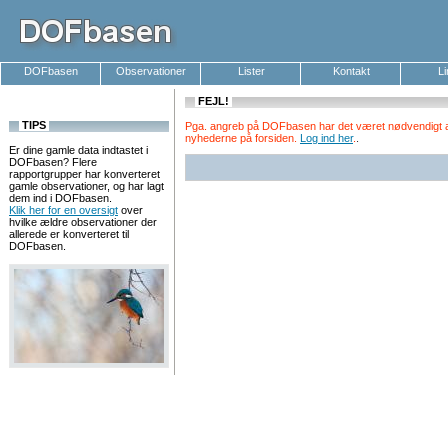
DOFbasen
Observationer
Lister
Kontakt
L
FEJL!
TIPS
Pga. angreb på DOFbasen har det været nødvendigt at k
nyhederne på forsiden.
Log ind her
.
.
Er dine gamle data indtastet i
DOFbasen? Flere
rapportgrupper har konverteret
gamle observationer, og har lagt
dem ind i DOFbasen.
Klik her for en oversigt
over
hvilke ældre observationer der
allerede er konverteret til
DOFbasen.