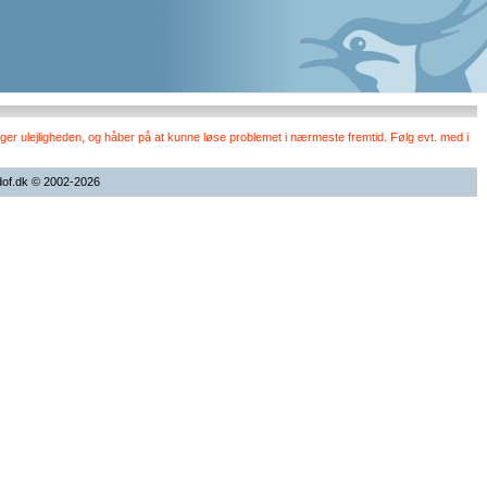
er ulejligheden, og håber på at kunne løse problemet i nærmeste fremtid. Følg evt. med i
dof.dk © 2002-2026