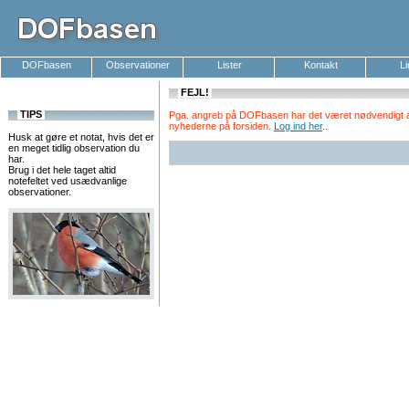
DOFbasen
Observationer
Lister
Kontakt
L
FEJL!
TIPS
Pga. angreb på DOFbasen har det været nødvendigt at k
nyhederne på forsiden.
Log ind her
.
.
Husk at gøre et notat, hvis det er
en meget tidlig observation du
har.
Brug i det hele taget altid
notefeltet ved usædvanlige
observationer.