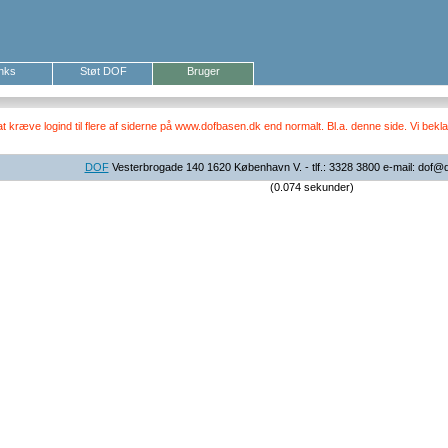
inks
Støt DOF
Bruger
ræve logind til flere af siderne på www.dofbasen.dk end normalt. Bl.a. denne side. Vi beklag
DOF
Vesterbrogade 140 1620 København V. - tlf.: 3328 3800 e-mail: dof@
(0.074 sekunder)