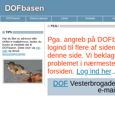
DOFbasen
Observationer
Lister
Kontakt
L
FEJL!
TIPS
Pga. angreb på DOFb
Har du fået ny adresse eller
skiftet e-mailadresse, bedes du
huske at meddele det til
logind til flere af si
DOFbasen. Dette sker via
min
side
og derpå
denne side. Vi beklag
personoplysninger
.
problemet i nærmeste
forsiden.
Log ind her
.
DOF
Vesterbrogade 
e-mai