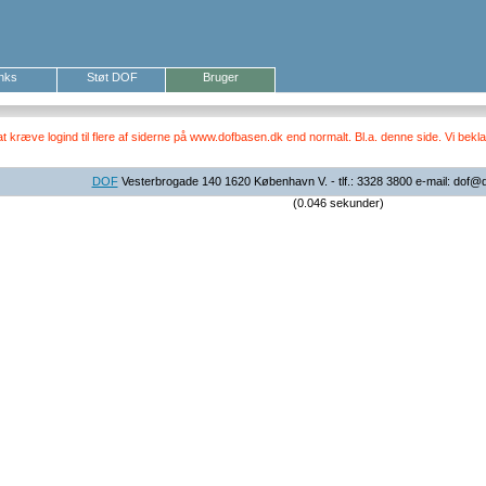
inks
Støt DOF
Bruger
ræve logind til flere af siderne på www.dofbasen.dk end normalt. Bl.a. denne side. Vi beklag
DOF
Vesterbrogade 140 1620 København V. - tlf.: 3328 3800 e-mail: dof@
(0.046 sekunder)