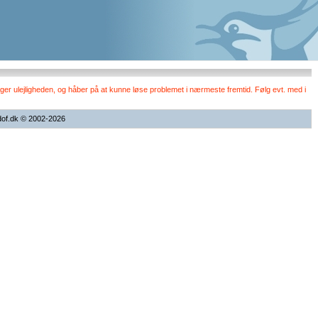
er ulejligheden, og håber på at kunne løse problemet i nærmeste fremtid. Følg evt. med i
dof.dk © 2002-2026