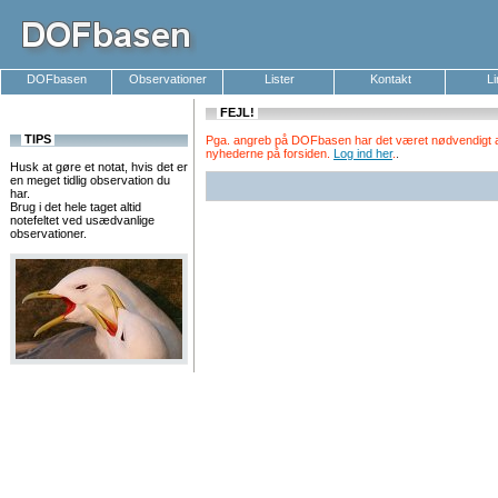
DOFbasen
Observationer
Lister
Kontakt
L
FEJL!
TIPS
Pga. angreb på DOFbasen har det været nødvendigt at k
nyhederne på forsiden.
Log ind her
.
.
Husk at gøre et notat, hvis det er
en meget tidlig observation du
har.
Brug i det hele taget altid
notefeltet ved usædvanlige
observationer.