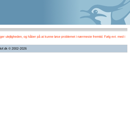
er ulejligheden, og håber på at kunne løse problemet i nærmeste fremtid. Følg evt. med i
dof.dk © 2002-2026