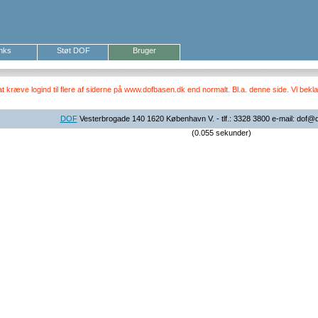
inks
Støt DOF
Bruger
ræve logind til flere af siderne på www.dofbasen.dk end normalt. Bl.a. denne side. Vi beklag
DOF
Vesterbrogade 140 1620 København V. - tlf.: 3328 3800 e-mail: dof@
(0.055 sekunder)