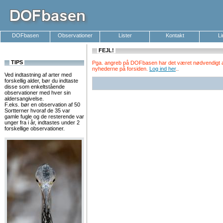
DOFbasen
Observationer
Lister
Kontakt
L
FEJL!
TIPS
Pga. angreb på DOFbasen har det været nødvendigt at k
nyhederne på forsiden.
Log ind her
.
.
Ved indtastning af arter med
forskellig alder, bør du indtaste
disse som enkeltstående
observationer med hver sin
aldersangivelse.
F.eks. bør en observation af 50
Sortterner hvoraf de 35 var
gamle fugle og de resterende var
unger fra i år, indtastes under 2
forskellige observationer.