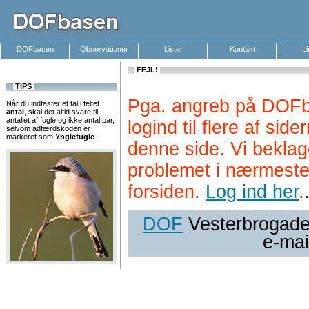
DOFbasen
Observationer
Lister
Kontakt
L
FEJL!
TIPS
Pga. angreb på DOFb
Når du indtaster et tal i feltet
antal
, skal det altid svare til
antallet af fugle og ikke antal par,
logind til flere af si
selvom adfærdskoden er
markeret som
Ynglefugle
.
denne side. Vi beklag
problemet i nærmeste
forsiden.
Log ind her
.
DOF
Vesterbrogade 
e-mai