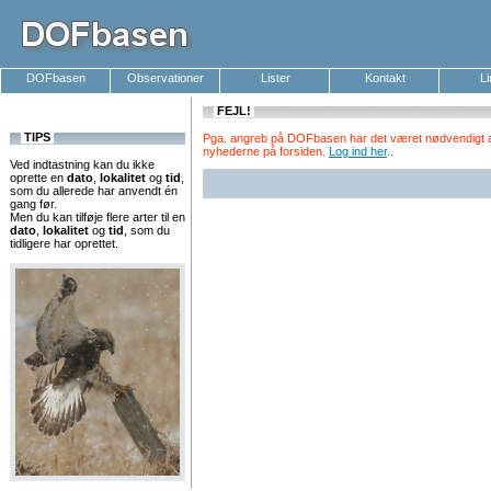
DOFbasen
Observationer
Lister
Kontakt
L
FEJL!
TIPS
Pga. angreb på DOFbasen har det været nødvendigt at k
nyhederne på forsiden.
Log ind her
.
.
Ved indtastning kan du ikke
oprette en
dato
,
lokalitet
og
tid
,
som du allerede har anvendt én
gang før.
Men du kan tilføje flere arter til en
dato
,
lokalitet
og
tid
, som du
tidligere har oprettet.