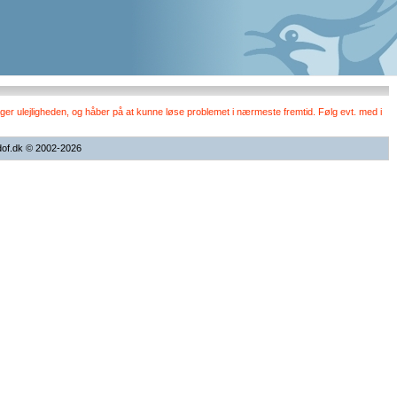
er ulejligheden, og håber på at kunne løse problemet i nærmeste fremtid. Følg evt. med i
dof.dk © 2002-2026