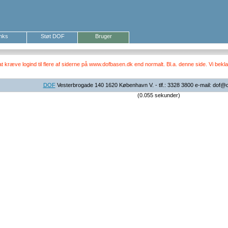
inks
Støt DOF
Bruger
ræve logind til flere af siderne på www.dofbasen.dk end normalt. Bl.a. denne side. Vi beklag
DOF
Vesterbrogade 140 1620 København V. - tlf.: 3328 3800 e-mail: dof@
(0.055 sekunder)