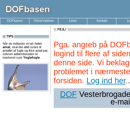
DOFbasen
Observationer
Lister
Kontakt
L
FEJL!
TIPS
Pga. angreb på DOFb
Når du indtaster et tal i feltet
antal
, skal det altid svare til
antallet af fugle og ikke antal par,
logind til flere af si
selvom adfærdskoden er
markeret som
Ynglefugle
.
denne side. Vi beklag
problemet i nærmeste
forsiden.
Log ind her
.
DOF
Vesterbrogade 
e-mai