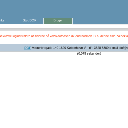
inks
Støt DOF
Bruger
ræve logind til flere af siderne på www.dofbasen.dk end normalt. Bl.a. denne side. Vi beklag
DOF
Vesterbrogade 140 1620 København V. - tlf.: 3328 3800 e-mail: dof@
(0.075 sekunder)