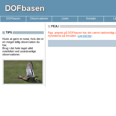
DOFbasen
Observationer
Lister
Kontakt
L
FEJL!
TIPS
Pga. angreb på DOFbasen har det været nødvendigt at k
nyhederne på forsiden.
Log ind her
.
.
Husk at gøre et notat, hvis det er
en meget tidlig observation du
har.
Brug i det hele taget altid
notefeltet ved usædvanlige
observationer.