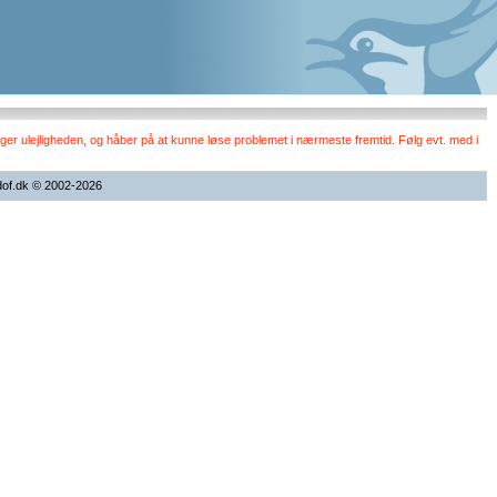
er ulejligheden, og håber på at kunne løse problemet i nærmeste fremtid. Følg evt. med i
dof.dk © 2002-2026