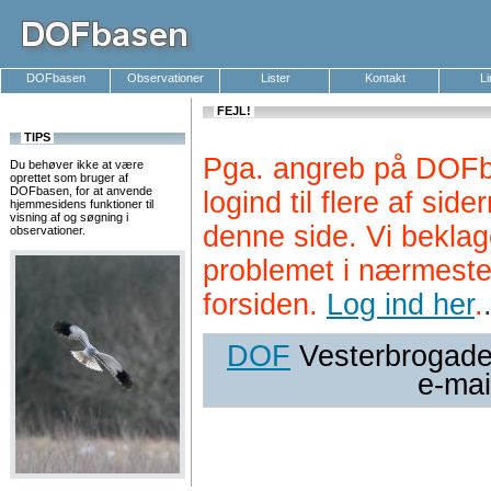
DOFbasen
Observationer
Lister
Kontakt
L
FEJL!
TIPS
Pga. angreb på DOFb
Du behøver ikke at være
oprettet som bruger af
DOFbasen, for at anvende
logind til flere af si
hjemmesidens funktioner til
visning af og søgning i
denne side. Vi beklag
observationer.
problemet i nærmeste
forsiden.
Log ind her
.
DOF
Vesterbrogade 
e-mai