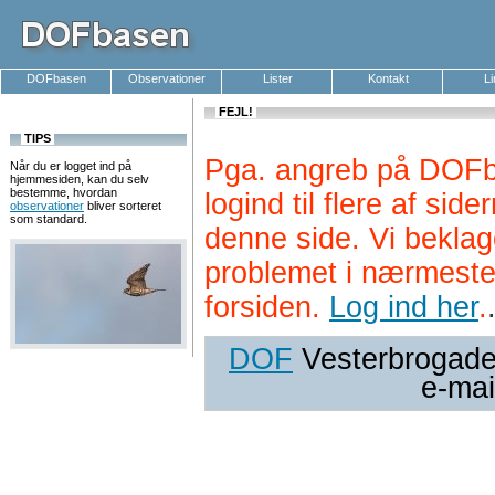
DOFbasen
Observationer
Lister
Kontakt
L
FEJL!
TIPS
Pga. angreb på DOFb
Når du er logget ind på
hjemmesiden, kan du selv
bestemme, hvordan
logind til flere af si
observationer
bliver sorteret
som standard.
denne side. Vi beklag
problemet i nærmeste
forsiden.
Log ind her
.
DOF
Vesterbrogade 
e-mai