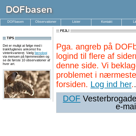
DOFbasen
Observationer
Lister
Kontakt
L
FEJL!
TIPS
Pga. angreb på DOFb
Det er muligt at følge med i
trækfuglenes ankomst fra
vinterkvarteret. Vælg
fænologi
logind til flere af si
via menuen på hjemmesiden og
se de første 10 observationer af
denne side. Vi beklag
hver art.
problemet i nærmeste
forsiden.
Log ind her
.
DOF
Vesterbrogade 
e-mai