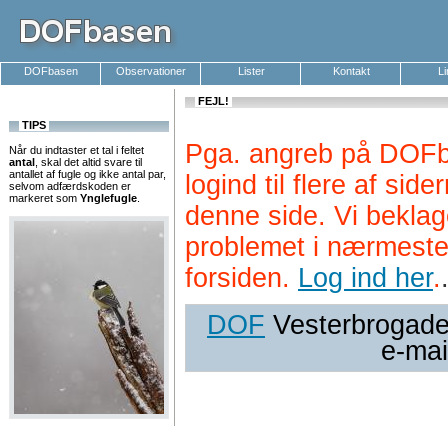
DOFbasen
Observationer
Lister
Kontakt
L
FEJL!
TIPS
Pga. angreb på DOFb
Når du indtaster et tal i feltet
antal
, skal det altid svare til
antallet af fugle og ikke antal par,
logind til flere af si
selvom adfærdskoden er
markeret som
Ynglefugle
.
denne side. Vi beklag
problemet i nærmeste
forsiden.
Log ind her
.
DOF
Vesterbrogade 
e-mai