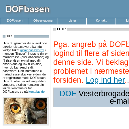
DOFbasen
Observationer
Lister
Kontakt
L
FEJL!
TIPS
Pga. angreb på DOFb
Hvis du glemmer din obserkode
og/eller dit password kan du
vælge linket
glemt password?
i
logind til flere af si
menuen "Bruger", indtaste din e-
mailadresse (eller obserkode) og
denne side. Vi beklag
få tilsendt en e-mail med din
obserkode og link til en side,
hvor du kan ændre dit
problemet i nærmeste
password. Den indtastede e-
mailadresse skal være den, du
forsiden.
Log ind her
.
er registreret med i DOFbasen.
Hvis du ikke har adgang til den
længere, skal du kontakte din
lokale koordinator for
DOF
Vesterbrogade 
DOFbasen, se på
kontaktsiden
e-mai