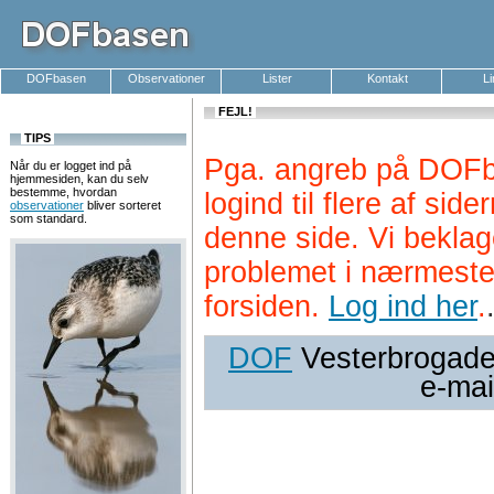
DOFbasen
Observationer
Lister
Kontakt
L
FEJL!
TIPS
Pga. angreb på DOFb
Når du er logget ind på
hjemmesiden, kan du selv
bestemme, hvordan
logind til flere af si
observationer
bliver sorteret
som standard.
denne side. Vi beklag
problemet i nærmeste
forsiden.
Log ind her
.
DOF
Vesterbrogade 
e-mai