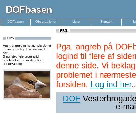
DOFbasen
Observationer
Lister
Kontakt
L
FEJL!
TIPS
Pga. angreb på DOFb
Husk at gøre et notat, hvis det er
en meget tidlig observation du
har.
logind til flere af si
Brug i det hele taget altid
notefeltet ved usædvanlige
denne side. Vi beklag
observationer.
problemet i nærmeste
forsiden.
Log ind her
.
DOF
Vesterbrogade 
e-mai