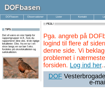
DOFbasen
Observationer
Lister
Kontakt
L
FEJL!
TIPS
Pga. angreb på DOFb
Det vil være en stor hjælp for
rapportgrupper m.fl., hvis du
rapporterer dine obs. til de rigtige
logind til flere af si
lokaliteter. Obs. fra en tur i en
skov langs en sø bør f.eks.
denne side. Vi beklag
fordeles på skovlokaliteten og
sølokaliteten.
problemet i nærmeste
forsiden.
Log ind her
.
DOF
Vesterbrogade 
e-mai