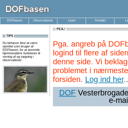
DOFbasen
Observationer
Lister
Kontakt
L
FEJL!
TIPS
Pga. angreb på DOFb
Du behøver ikke at være
oprettet som bruger af
DOFbasen, for at anvende
logind til flere af si
hjemmesidens funktioner til
visning af og søgning i
denne side. Vi beklag
observationer.
problemet i nærmeste
forsiden.
Log ind her
.
DOF
Vesterbrogade 
e-mai