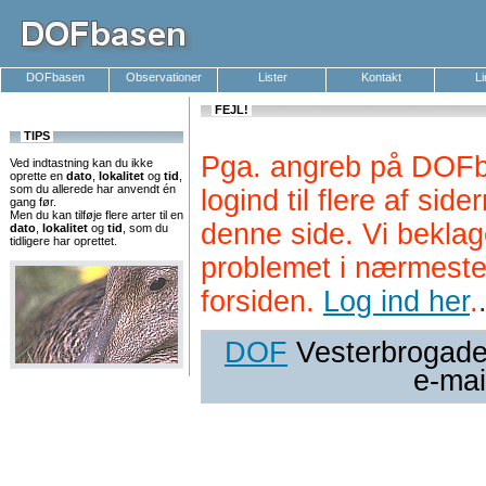
DOFbasen
Observationer
Lister
Kontakt
L
FEJL!
TIPS
Pga. angreb på DOFb
Ved indtastning kan du ikke
oprette en
dato
,
lokalitet
og
tid
,
som du allerede har anvendt én
logind til flere af si
gang før.
Men du kan tilføje flere arter til en
denne side. Vi beklag
dato
,
lokalitet
og
tid
, som du
tidligere har oprettet.
problemet i nærmeste
forsiden.
Log ind her
.
DOF
Vesterbrogade 
e-mai