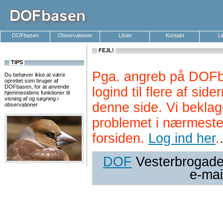
DOFbasen
Observationer
Lister
Kontakt
L
FEJL!
TIPS
Pga. angreb på DOFb
Du behøver ikke at være
oprettet som bruger af
DOFbasen, for at anvende
logind til flere af si
hjemmesidens funktioner til
visning af og søgning i
denne side. Vi beklag
observationer.
problemet i nærmeste
forsiden.
Log ind her
.
DOF
Vesterbrogade 
e-mai