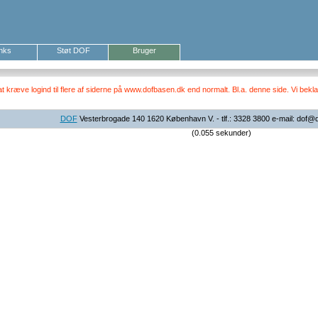
inks
Støt DOF
Bruger
ræve logind til flere af siderne på www.dofbasen.dk end normalt. Bl.a. denne side. Vi beklag
DOF
Vesterbrogade 140 1620 København V. - tlf.: 3328 3800 e-mail: dof@
(0.055 sekunder)