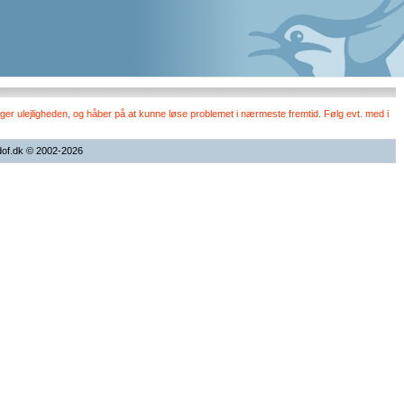
er ulejligheden, og håber på at kunne løse problemet i nærmeste fremtid. Følg evt. med i
dof.dk © 2002-2026