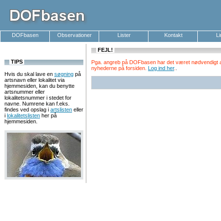
DOFbasen
Observationer
Lister
Kontakt
L
FEJL!
TIPS
Pga. angreb på DOFbasen har det været nødvendigt at k
nyhederne på forsiden.
Log ind her
.
.
Hvis du skal lave en
søgning
på
artsnavn eller lokalitet via
hjemmesiden, kan du benytte
artsnummer eller
lokalitetsnummer i stedet for
navne. Numrene kan f.eks.
findes ved opslag i
artslisten
eller
i
lokalitetslisten
her på
hjemmesiden.