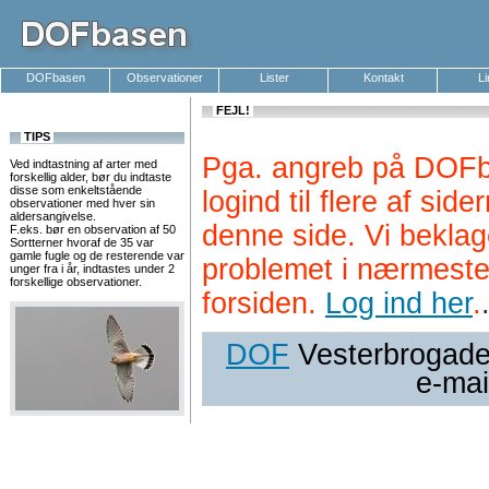
DOFbasen
Observationer
Lister
Kontakt
L
FEJL!
TIPS
Pga. angreb på DOFb
Ved indtastning af arter med
forskellig alder, bør du indtaste
disse som enkeltstående
logind til flere af si
observationer med hver sin
aldersangivelse.
denne side. Vi beklag
F.eks. bør en observation af 50
Sortterner hvoraf de 35 var
gamle fugle og de resterende var
problemet i nærmeste
unger fra i år, indtastes under 2
forskellige observationer.
forsiden.
Log ind her
.
DOF
Vesterbrogade 
e-mai