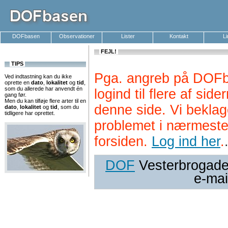
DOFbasen
Observationer
Lister
Kontakt
L
FEJL!
TIPS
Pga. angreb på DOFb
Ved indtastning kan du ikke
oprette en
dato
,
lokalitet
og
tid
,
som du allerede har anvendt én
logind til flere af si
gang før.
Men du kan tilføje flere arter til en
denne side. Vi beklag
dato
,
lokalitet
og
tid
, som du
tidligere har oprettet.
problemet i nærmeste
forsiden.
Log ind her
.
DOF
Vesterbrogade 
e-mai