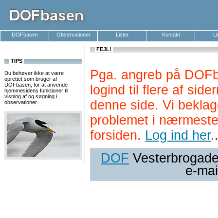
DOFbasen
Observationer
Lister
Kontakt
L
FEJL!
TIPS
Pga. angreb på DOFb
Du behøver ikke at være
oprettet som bruger af
DOFbasen, for at anvende
logind til flere af si
hjemmesidens funktioner til
visning af og søgning i
denne side. Vi beklag
observationer.
problemet i nærmeste
forsiden.
Log ind her
.
DOF
Vesterbrogade 
e-mai