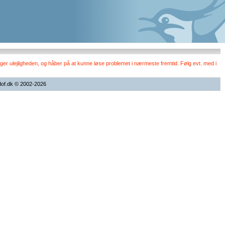
er ulejligheden, og håber på at kunne løse problemet i nærmeste fremtid. Følg evt. med i
dof.dk © 2002-2026