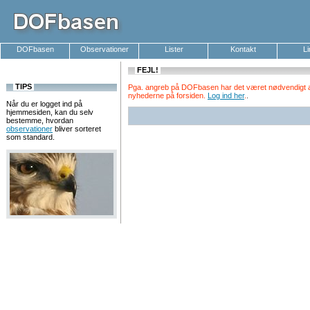
DOFbasen
Observationer
Lister
Kontakt
L
FEJL!
TIPS
Pga. angreb på DOFbasen har det været nødvendigt at k
nyhederne på forsiden.
Log ind her
.
.
Når du er logget ind på
hjemmesiden, kan du selv
bestemme, hvordan
observationer
bliver sorteret
som standard.