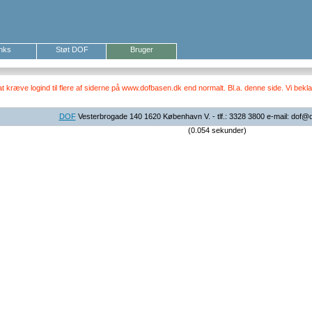
inks
Støt DOF
Bruger
ræve logind til flere af siderne på www.dofbasen.dk end normalt. Bl.a. denne side. Vi beklag
DOF
Vesterbrogade 140 1620 København V. - tlf.: 3328 3800 e-mail: dof@
(0.054 sekunder)