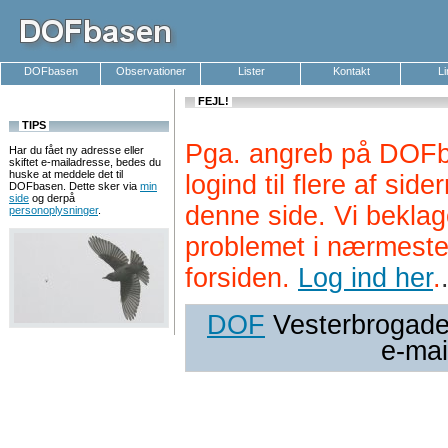
DOFbasen
Observationer
Lister
Kontakt
L
FEJL!
TIPS
Pga. angreb på DOFb
Har du fået ny adresse eller
skiftet e-mailadresse, bedes du
huske at meddele det til
logind til flere af si
DOFbasen. Dette sker via
min
side
og derpå
denne side. Vi beklag
personoplysninger
.
problemet i nærmeste
forsiden.
Log ind her
.
DOF
Vesterbrogade 
e-mai