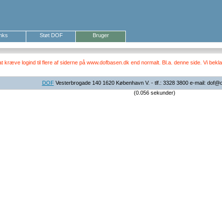
inks
Støt DOF
Bruger
ræve logind til flere af siderne på www.dofbasen.dk end normalt. Bl.a. denne side. Vi beklag
DOF
Vesterbrogade 140 1620 København V. - tlf.: 3328 3800 e-mail: dof@
(0.056 sekunder)