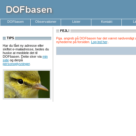
DOFbasen
Observationer
Lister
Kontakt
L
FEJL!
TIPS
Pga. angreb på DOFbasen har det været nødvendigt at k
nyhederne på forsiden.
Log ind her
.
.
Har du fået ny adresse eller
skiftet e-mailadresse, bedes du
huske at meddele det til
DOFbasen. Dette sker via
min
side
og derpå
personoplysninger
.