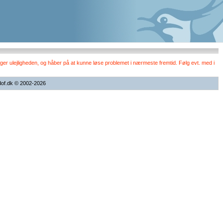
er ulejligheden, og håber på at kunne løse problemet i nærmeste fremtid. Følg evt. med i
dof.dk © 2002-2026