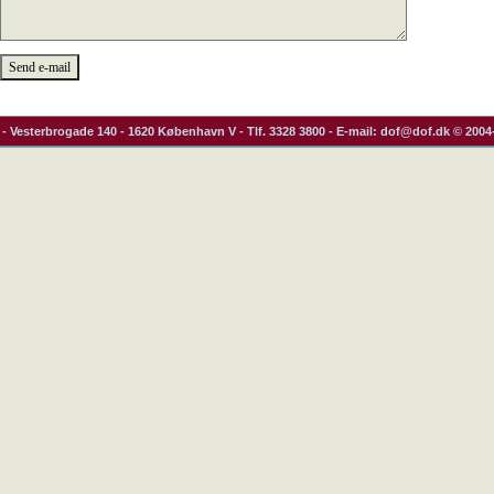
- Vesterbrogade 140 - 1620 København V - Tlf. 3328 3800 - E-mail: dof@dof.dk © 2004