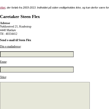
ektet
, der forløb fra 2003-2013. Indholdet på siden vedligeholdes ikke, og kan derfor være fo
Caretaker Steen Flex
Adresse
Nøkkentved 21, Knabstrup
4440 Mørkøv
Tlf.: 40334412
Send e-mail til Steen Flex
Din e-mailadresse
:
Emne
:
Tekst
: