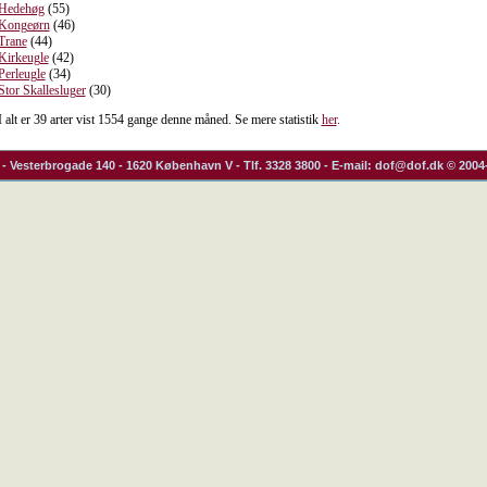
Hedehøg
(55)
Kongeørn
(46)
Trane
(44)
Kirkeugle
(42)
Perleugle
(34)
Stor Skallesluger
(30)
I alt er 39 arter vist 1554 gange denne måned. Se mere statistik
her
.
- Vesterbrogade 140 - 1620 København V - Tlf. 3328 3800 - E-mail: dof@dof.dk © 2004