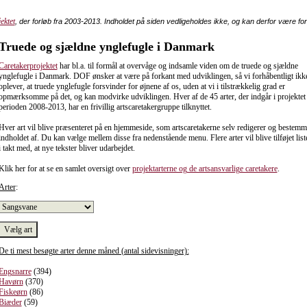
ektet
, der forløb fra 2003-2013. Indholdet på siden vedligeholdes ikke, og kan derfor være fo
Truede og sjældne ynglefugle i Danmark
Caretakerprojektet
har bl.a. til formål at overvåge og indsamle viden om de truede og sjældne
ynglefugle i Danmark. DOF ønsker at være på forkant med udviklingen, så vi forhåbentligt ikk
oplever, at truede ynglefugle forsvinder for øjnene af os, uden at vi i tilstrækkelig grad er
opmærksomme på det, og kan modvirke udviklingen. Hver af de 45 arter, der indgår i projektet 
perioden 2008-2013, har en frivillig artscaretakergruppe tilknyttet.
Hver art vil blive præsenteret på en hjemmeside, som artscaretakerne selv redigerer og bestemm
indholdet af. Du kan vælge mellem disse fra nedenstående menu. Flere arter vil blive tilføjet list
i takt med, at nye tekster bliver udarbejdet.
Klik her for at se en samlet oversigt over
projektarterne og de artsansvarlige caretakere
.
Arter
:
De ti mest besøgte arter denne måned (antal sidevisninger):
Engsnarre
(394)
Havørn
(370)
Fiskeørn
(86)
Biæder
(59)