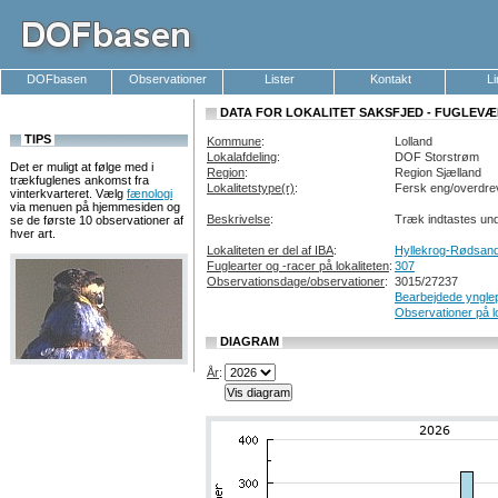
DOFbasen
Observationer
Lister
Kontakt
L
DATA FOR LOKALITET SAKSFJED - FUGLEV
TIPS
Kommune
:
Lolland
Lokalafdeling
:
DOF Storstrøm
Det er muligt at følge med i
Region
:
Region Sjælland
trækfuglenes ankomst fra
Lokalitetstype(r)
:
Fersk eng/overdr
vinterkvarteret. Vælg
fænologi
via menuen på hjemmesiden og
Beskrivelse
:
Træk indtastes und
se de første 10 observationer af
hver art.
Lokaliteten er del af IBA
:
Hyllekrog-Rødsan
Fuglearter og -racer på lokaliteten
:
307
Observationsdage/observationer
:
3015/27237
Bearbejdede ynglep
Observationer på l
DIAGRAM
År
: