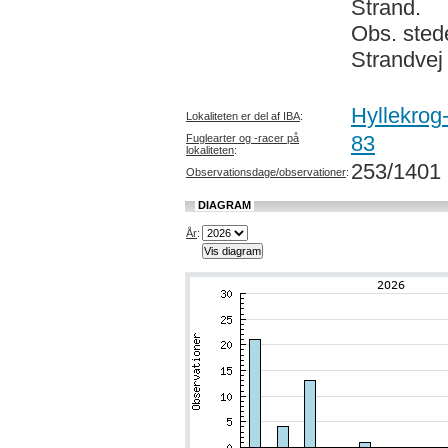
Strand.
Obs. stede
Strandvej
Hyllekro
Lokaliteten er del af IBA
:
83
Fuglearter og -racer på
lokaliteten
:
253/1401
Observationsdage/observationer
:
DIAGRAM
År
: