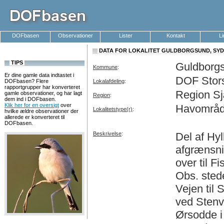
DOFbasen
Observationer
Lister
Kontakt
L
DATA FOR LOKALITET GULDBORGSUND, SYD,
TIPS
Guldborg
Kommune
:
Er dine gamle data indtastet i
DOF Stor
DOFbasen? Flere
Lokalafdeling
:
rapportgrupper har konverteret
Region Sj
gamle observationer, og har lagt
Region
:
dem ind i DOFbasen.
Klik her for en oversigt
over
Havområde
Lokalitetstype(r)
:
hvilke ældre observationer der
allerede er konverteret til
DOFbasen.
Beskrivelse
:
Del af Hy
afgrænsni
over til 
Obs. sted
Vejen til
ved Stenv
Ørsodde i