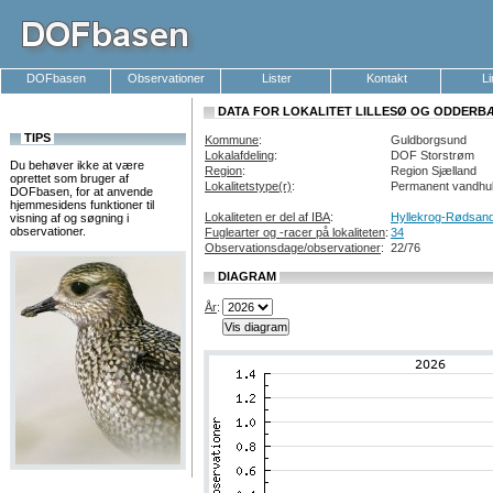
DOFbasen
Observationer
Lister
Kontakt
L
DATA FOR LOKALITET LILLESØ OG ODDERBÆ
TIPS
Kommune
:
Guldborgsund
Lokalafdeling
:
DOF Storstrøm
Du behøver ikke at være
Region
:
Region Sjælland
oprettet som bruger af
Lokalitetstype(r)
:
Permanent vandhul
DOFbasen, for at anvende
hjemmesidens funktioner til
Lokaliteten er del af IBA
:
Hyllekrog-Rødsan
visning af og søgning i
observationer.
Fuglearter og -racer på lokaliteten
:
34
Observationsdage/observationer
:
22/76
DIAGRAM
År
: