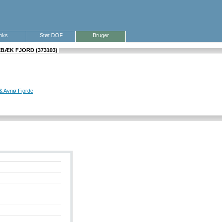
inks
Støt DOF
Bruger
BÆK FJORD (373103)
& Avnø Fjorde