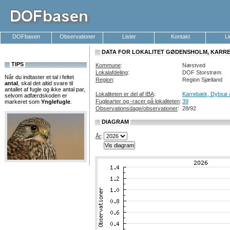
DOFbasen
Observationer
Lister
Kontakt
L
DATA FOR LOKALITET GØDENSHOLM, KARRE
TIPS
Kommune
:
Næstved
Lokalafdeling
:
DOF Storstrøm
Når du indtaster et tal i feltet
Region
:
Region Sjælland
antal
, skal det altid svare til
antallet af fugle og ikke antal par,
Lokaliteten er del af IBA
:
Karrebæk, Dybsø 
selvom adfærdskoden er
Fuglearter og -racer på lokaliteten
:
39
markeret som
Ynglefugle
.
Observationsdage/observationer
:
28/92
DIAGRAM
År
: