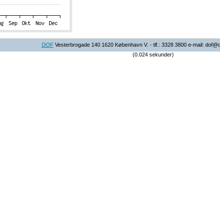
DOF
Vesterbrogade 140 1620 København V. - tlf.: 3328 3800 e-mail: dof@
(0.024 sekunder)