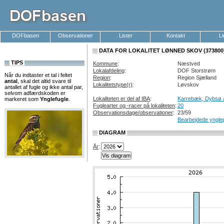
DOFbasen
Observationer
Lister
Kontakt
L
DATA FOR LOKALITET LØNNED SKOV (373800
TIPS
Kommune
:
Næstved
Lokalafdeling
:
DOF Storstrøm
Når du indtaster et tal i feltet
Region
:
Region Sjælland
antal
, skal det altid svare til
Lokalitetstype(r)
:
Løvskov
antallet af fugle og ikke antal par,
selvom adfærdskoden er
Lokaliteten er del af IBA
:
Karrebæk, Dybsø 
markeret som
Ynglefugle
.
Fuglearter og -racer på lokaliteten
:
20
Observationsdage/observationer
:
23/59
Bearbejdede ynglep
DIAGRAM
År
: