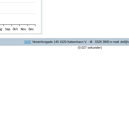
DOF
Vesterbrogade 140 1620 København V. - tlf.: 3328 3800 e-mail: dof@
(0.027 sekunder)