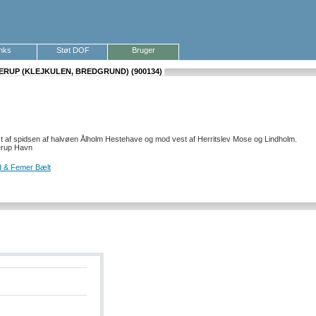
inks
Støt DOF
Bruger
RUP (KLEJKULEN, BREDGRUND) (900134)
af spidsen af halvøen Ålholm Hestehave og mod vest af Herritslev Mose og Lindholm.
erup Havn
d & Femer Bælt