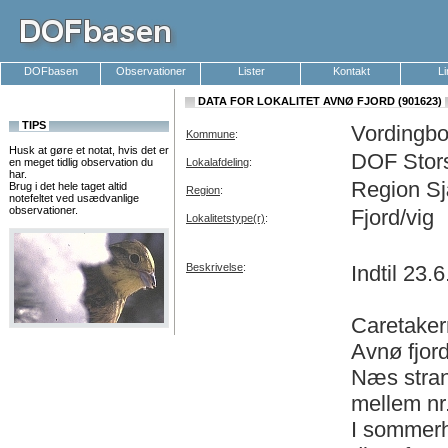
DOFbasen
Observationer
Lister
Kontakt
L
DATA FOR LOKALITET AVNØ FJORD (901623)
TIPS
Vordingbo
Kommune
:
Husk at gøre et notat, hvis det er
DOF Stor
en meget tidlig observation du
Lokalafdeling
:
har.
Region Sj
Brug i det hele taget altid
Region
:
notefeltet ved usædvanlige
observationer.
Fjord/vig
Lokalitetstype(r)
:
Beskrivelse
:
Indtil 23.
Caretaker
Avnø fjord
Næs stran
mellem nr.
I sommerh