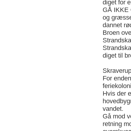
diget for 
GÅ IKKE O
og græsse
dannet rø
Broen ove
Strandskad
Strandskad
diget til b
Skraverup
For enden
feriekoloni
Hvis der e
hovedbyg
vandet.
Gå mod ves
retning m