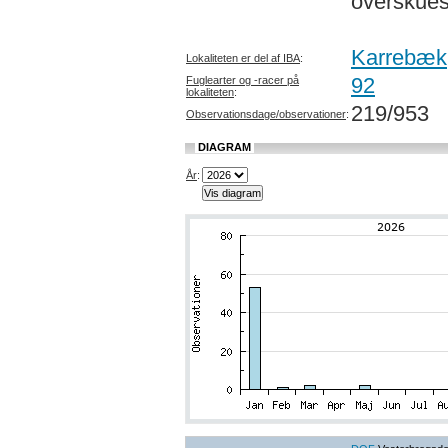
overskues
Karrebæk
Lokaliteten er del af IBA
:
92
Fuglearter og -racer på
lokaliteten
:
219/953
Observationsdage/observationer
:
DIAGRAM
År
: