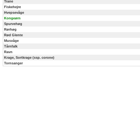
Trane
Fiskehejre
Hvepsevåge
Kongeørn
Spurvehøg
Rørhøg
Rød Glente
Musvåge
Tårnfalk
Ravn
Krage, Sortkrage (ssp. corone)
Tornsanger