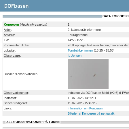
DATA FOR OBSERV
Kongeørn
(
Aquila chrysaetos
)
1
Alder
:
2. kalenderår eller mere
Adfærd
:
Fouragerende
Tid
:
14:56-15:25
Kommentar til obs.
:
2-3K opdaget lavt over heden, hvorefter den k
Lokalitet
:
Tornbakkerimmen
(13:25 - 15:55)
Observatør
:
Ib Jensen
Billeder til observationen
:
Observationen er
:
Indtastet via DOFbasen Mobil (v2.6) til PWA
Indtastet
:
11-07-2025 14:59:11
Senest redigeret
:
11-07-2025 15:45:25
Links
:
Information om Kongeørn
Billeder af Kongeørn på netfugl.dk
ALLE OBSERVATIONER PÅ TUREN