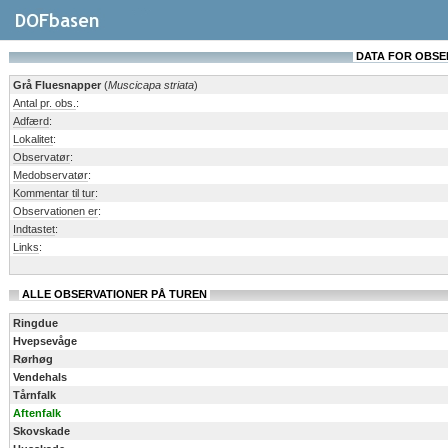
DATA FOR OBSERV
Grå Fluesnapper
(
Muscicapa striata
)
Antal pr. obs.
:
Adfærd
:
Lokalitet
:
Observatør
:
Medobservatør
:
Kommentar til tur
:
Observationen er
:
Indtastet
:
Links
:
ALLE OBSERVATIONER PÅ TUREN
Ringdue
Hvepsevåge
Rørhøg
Vendehals
Tårnfalk
Aftenfalk
Skovskade