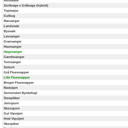
Husskade
Sortkrage x Gråkrage (hybrid)
Topmejse
Gulbug
Rørsanger
Landsvale
Bysvale
Løvsanger
Gransanger
Havesanger
Høgesanger
Gærdesanger
Tornsanger
Solsort
Grå Fluesnapper
Lille Fluesnapper
Broget Fluesnapper
Rødstjert
Sortstrubet Bynkefugl
Stenpikker
Jernspurv
Skovspurv
Gul Vipstjert
Hvid Vipstjert
Skovpiber