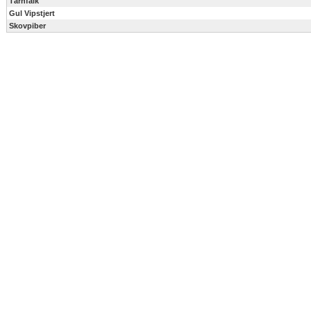
Tårnfalk
Gul Vipstjert
Skovpiber