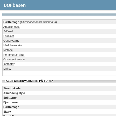
Hættemåge
(
Chroicocephalus ridibundus
)
Antal pr. obs.
:
Adfærd
:
Lokalitet
:
Observatør
:
Medobservatør
:
Metode
:
Kommentar til tur
:
Observationen er
:
Indtastet
:
Links
:
ALLE OBSERVATIONER PÅ TUREN
Strandskade
Almindelig Ryle
Splitterne
Fjordterne
Hættemåge
Skarv