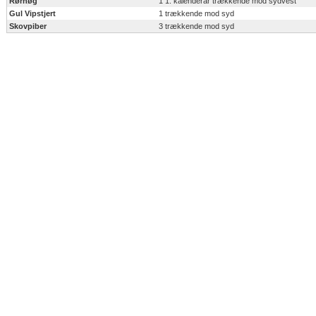
Rørhøg
1 1. kalenderår trækkende mod sydvest
Gul Vipstjert
1 trækkende mod syd
Skovpiber
3 trækkende mod syd