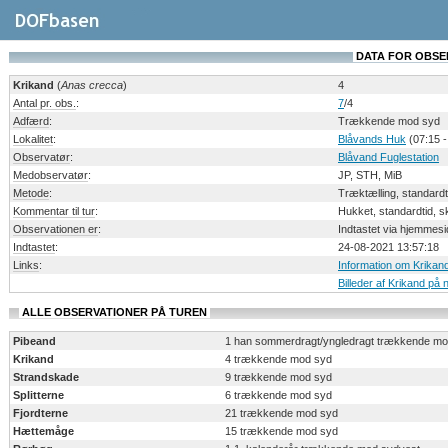
DATA FOR OBSERV
Krikand
(
Anas crecca
)
4
Antal pr. obs.
:
7
/4
Adfærd
:
Trækkende mod syd
Lokalitet
:
Blåvands Huk
(07:15 -
Observatør
:
Blåvand Fuglestation
Medobservatør
:
JP, STH, MiB
Metode
:
Træktælling, standardt
Kommentar til tur
:
Hukket, standardtid, 
Observationen er
:
Indtastet via hjemmesi
Indtastet
:
24-08-2021 13:57:18
Links
:
Information om Krikan
Billeder af Krikand på 
ALLE OBSERVATIONER PÅ TUREN
Pibeand
1 han sommerdragt/yngledragt trækkende mo
Krikand
4 trækkende mod syd
Strandskade
9 trækkende mod syd
Splitterne
6 trækkende mod syd
Fjordterne
21 trækkende mod syd
Hættemåge
15 trækkende mod syd