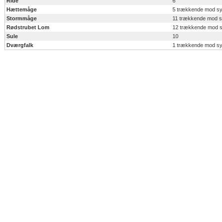
Ride
6
Hættemåge
5 trækkende mod s
Stormmåge
11 trækkende mod 
Rødstrubet Lom
12 trækkende mod 
Sule
10
Dværgfalk
1 trækkende mod s