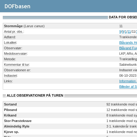
DATA FOR OBSERV
Stormmåge
(
Larus canus
)
11
Antal pr. obs.
:
9
/
9
/
1
/
11
/11/
Adfærd
:
Trækkende
Lokalitet
:
Blåvands H
Observatør
:
Blåvand Fug
Medobservatør
:
LKP, ARo, 
Metode
:
Træktælling
Kommentar til tur
:
Sabinebunke
Observationen er
:
Indtastet v
Indtastet
:
06-10-2023
Links
:
Informatio
Billeder af
ALLE OBSERVATIONER PÅ TUREN
Sortand
92 trækkende mod 
Pibeand
12 trækkende mod 
Krikand
8 trækkende mod s
Stor Præstekrave
1 trækkende mod s
Almindelig Ryle
3 1. kalenderår tr
Kjove sp.
1 trækkende mod no