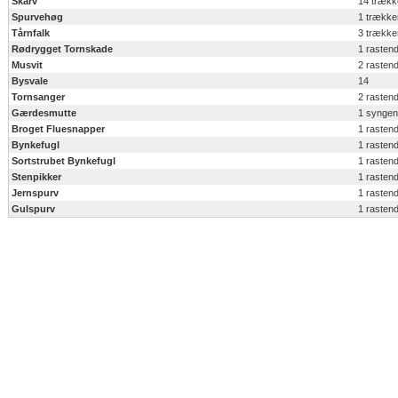
Skarv
14 træk
Spurvehøg
1 trækk
Tårnfalk
3 trækk
Rødrygget Tornskade
1 rasten
Musvit
2 rasten
Bysvale
14
Tornsanger
2 rasten
Gærdesmutte
1 synge
Broget Fluesnapper
1 rasten
Bynkefugl
1 rasten
Sortstrubet Bynkefugl
1 rasten
Stenpikker
1 rasten
Jernspurv
1 rasten
Gulspurv
1 rasten