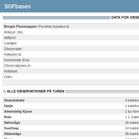
DATA FOR OBSERV
Broget Fluesnapper
(
Ficedula hypoleuca
)
Antal pr. obs.
:
Adfærd
:
Lokalitet
:
Observatør
:
Indtastet af
:
Kommentar til tur
:
Observationen er
:
Indtastet
:
Links
:
ALLE OBSERVATIONER PÅ TUREN
Strandskade
4 trækk
Hjejle
1 trækk
Almindelig Kjove
1 lys fo
Ride
1 1. kal
Sølvmåge
16 træk
Svartbag
14 træk
Sildemåge
36 træk