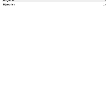
Bogfinke
1 
Bjergirisk
1 