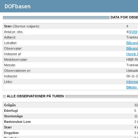
DATA FOR OBSERV
Stær
(
Sturnus vulgaris
)
4
Antal pr. obs.
:
4/
3
/
269
Adfærd
:
Trække
Lokalitet
:
Blåvan
Observatør
:
Blåvand
Indtastet af
:
Henrik
Medobservatør
:
HBØ R
Metode
:
Træktæl
Observationen er
:
Uploade
Indtastet
:
06-11-2
Links
:
Informa
Billeder
ALLE OBSERVATIONER PÅ TUREN
Grågås
32
Ederfugl
5
Stormmåge
11
Rødstrubet Lom
2 
Stær
4 
Engpiber
3 