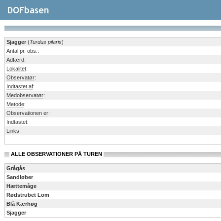
Sjagger
(
Turdus pilaris
)
Antal pr. obs.
:
Adfærd
:
Lokalitet
:
Observatør
:
Indtastet af
:
Medobservatør
:
Metode
:
Observationen er
:
Indtastet
:
Links
:
ALLE OBSERVATIONER PÅ TUREN
Grågås
Sandløber
Hættemåge
Rødstrubet Lom
Blå Kærhøg
Sjagger