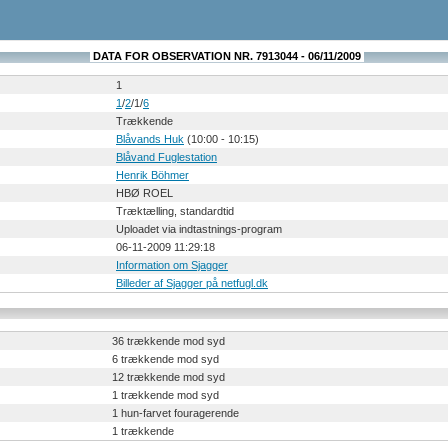
DATA FOR OBSERVATION NR. 7913044 - 06/11/2009
1
1
/
2
/1/
6
Trækkende
Blåvands Huk
(10:00 - 10:15)
Blåvand Fuglestation
Henrik Böhmer
HBØ ROEL
Træktælling, standardtid
Uploadet via indtastnings-program
06-11-2009 11:29:18
Information om Sjagger
Billeder af Sjagger på netfugl.dk
36 trækkende mod syd
6 trækkende mod syd
12 trækkende mod syd
1 trækkende mod syd
1 hun-farvet fouragerende
1 trækkende