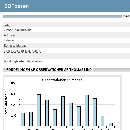
DAT
Navn
:
Obserkode/initialer
:
Adresse
:
Telefon
:
Seneste bidrag
:
Observationer i databasen
:
Antal fuglearter i databasen
:
FORDELINGEN AF OBSERVATIONER AF THOMAS LIND