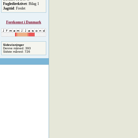
Fugledirektivet
: Bilag 1
Jagttid
: Fredet
Forekomst i Danmark
Sidevisninger
Denne måned: 393
Sidste måned: 726