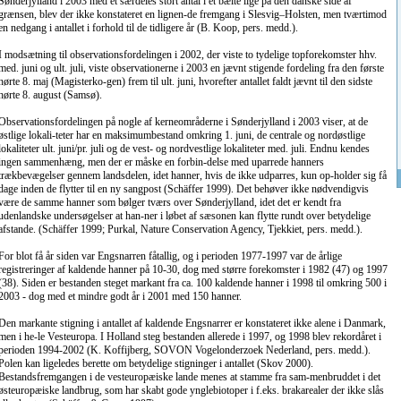
Sønderjylland i 2003 med et særdeles stort antal i et bælte lige på den danske side af
grænsen, blev der ikke konstateret en lignen-de fremgang i Slesvig–Holsten, men tværtimod
en nedgang i antallet i forhold til de tidligere år (B. Koop, pers. medd.).
I modsætning til observationsfordelingen i 2002, der viste to tydelige topforekomster hhv.
med. juni og ult. juli, viste observationerne i 2003 en jævnt stigende fordeling fra den første
hørte 8. maj (Magisterko-gen) frem til ult. juni, hvorefter antallet faldt jævnt til den sidste
hørte 8. august (Samsø).
Observationsfordelingen på nogle af kerneområderne i Sønderjylland i 2003 viser, at de
østlige lokali-teter har en maksimumbestand omkring 1. juni, de centrale og nordøstlige
lokaliteter ult. juni/pr. juli og de vest- og nordvestlige lokaliteter med. juli. Endnu kendes
ingen sammenhæng, men der er måske en forbin-delse med uparrede hanners
trækbevægelser gennem landsdelen, idet hanner, hvis de ikke udparres, kun op-holder sig få
dage inden de flytter til en ny sangpost (Schäffer 1999). Det behøver ikke nødvendigvis
være de samme hanner som bølger tværs over Sønderjylland, idet det er kendt fra
udenlandske undersøgelser at han-ner i løbet af sæsonen kan flytte rundt over betydelige
afstande. (Schäffer 1999; Purkal, Nature Conservation Agency, Tjekkiet, pers. medd.).
For blot få år siden var Engsnarren fåtallig, og i perioden 1977-1997 var de årlige
registreringer af kaldende hanner på 10-30, dog med større forekomster i 1982 (47) og 1997
(38). Siden er bestanden steget markant fra ca. 100 kaldende hanner i 1998 til omkring 500 i
2003 - dog med et mindre godt år i 2001 med 150 hanner.
Den markante stigning i antallet af kaldende Engsnarrer er konstateret ikke alene i Danmark,
men i he-le Vesteuropa. I Holland steg bestanden allerede i 1997, og 1998 blev rekordåret i
perioden 1994-2002 (K. Koffijberg, SOVON Vogelonderzoek Nederland, pers. medd.).
Polen kan ligeledes berette om betydelige stigninger i antallet (Skov 2000).
Bestandsfremgangen i de vesteuropæiske lande menes at stamme fra sam-menbruddet i det
østeuropæiske landbrug, som har skabt gode ynglebiotoper i f.eks. brakarealer der ikke slås