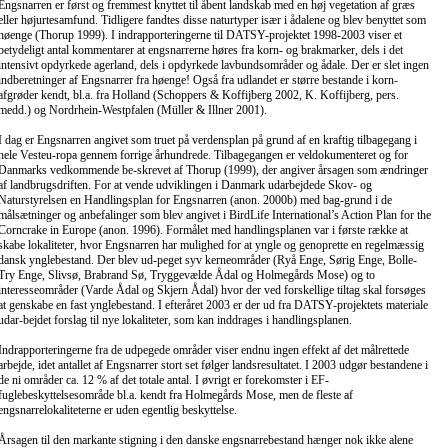
Engsnarren er først og fremmest knyttet til åbent landskab med en høj vegetation af græs
eller højurtesamfund. Tidligere fandtes disse naturtyper især i ådalene og blev benyttet som
høenge (Thorup 1999). I indrapporteringerne til DATSY-projektet 1998-2003 viser et
betydeligt antal kommentarer at engsnarrerne høres fra korn- og brakmarker, dels i det
intensivt opdyrkede agerland, dels i opdyrkede lavbundsområder og ådale. Der er slet ingen
indberetninger af Engsnarrer fra høenge! Også fra udlandet er større bestande i korn-
afgrøder kendt, bl.a. fra Holland (Schoppers & Koffijberg 2002, K. Koffijberg, pers.
medd.) og Nordrhein-Westpfalen (Müller & Illner 2001).
I dag er Engsnarren angivet som truet på verdensplan på grund af en kraftig tilbagegang i
hele Vesteu-ropa gennem forrige århundrede. Tilbagegangen er veldokumenteret og for
Danmarks vedkommende be-skrevet af Thorup (1999), der angiver årsagen som ændringer
af landbrugsdriften. For at vende udviklingen i Danmark udarbejdede Skov- og
Naturstyrelsen en Handlingsplan for Engsnarren (anon. 2000b) med bag-grund i de
målsætninger og anbefalinger som blev angivet i BirdLife International’s Action Plan for the
Corncrake in Europe (anon. 1996). Formålet med handlingsplanen var i første række at
skabe lokaliteter, hvor Engsnarren har mulighed for at yngle og genoprette en regelmæssig
dansk ynglebestand. Der blev ud-peget syv kerneområder (Ryå Enge, Sørig Enge, Bolle-
Try Enge, Slivsø, Brabrand Sø, Tryggevælde Ådal og Holmegårds Mose) og to
interesseområder (Varde Ådal og Skjern Ådal) hvor der ved forskellige tiltag skal forsøges
at genskabe en fast ynglebestand. I efteråret 2003 er der ud fra DATSY-projektets materiale
udar-bejdet forslag til nye lokaliteter, som kan inddrages i handlingsplanen.
Indrapporteringerne fra de udpegede områder viser endnu ingen effekt af det målrettede
arbejde, idet antallet af Engsnarrer stort set følger landsresultatet. I 2003 udgør bestandene i
de ni områder ca. 12 % af det totale antal. I øvrigt er forekomster i EF-
fuglebeskyttelsesområde bl.a. kendt fra Holmegårds Mose, men de fleste af
engsnarrelokaliteterne er uden egentlig beskyttelse.
Årsagen til den markante stigning i den danske engsnarrebestand hænger nok ikke alene