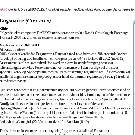
ektet
, der forløb fra 2003-2013. Indholdet på siden vedligeholdes ikke, og kan derfor være fo
Engsnarre
(Crex crex)
Kilde
Følgende tekst er taget fra DATSY's midtvejsrapport trykt i Dansk Ornitologisk Forenings
Tidsskrift 2004 nr. 2, hvor de eksakte referencer kan ses.
Midtvejsstatus 1998-2003
Af Knud Fredsøe
2003 blev et rekordår for Engsnarren i Danmark med ikke færre end 508 crexende hanner
fordelt på omkring 250 lokaliteter - en forøgelse på ca. 60 % i forhold til 2002 (tabel 12).
Årsresultatet skal ses som udtryk for såvel en større bestandsfremgang som stor
feltornitologisk aktivitet. Forekomsterne var koncentreret i den vestlige del af landet –
specielt i Nord- og Sønderjylland med ca. 75 % af samtlige registreringer. På Born-holm var
antallet af engsnarrehanner betydeligt under hvad der normalt registreres på øen, på trods af
en målrettet indsats.
Den store forekomst af engsnarrehanner skyldes, ud over en generelt større forekomst på de
kendte lo-kaliteter, at der ved målrettede natekskursioner blev fundet nye områder med store
forekomster af crexende engsnarrehanner, først og fremmest i Nord- og Sønderjylland. I
Nordjylland blev der fundet specielt store forekomster i nye områder ved
Hjørring/Brønderslev (ca. 50 hanner), randområderne af Store Vildmose - Øster Hjermitslev
og Nørre Halne/Vadum (15-20) og i Lindenborg Ådal fra Lindenborg til Gudumholm (10-
15). Nye sønderjyske lokaliteter blev fundet ved Kragelund Mose (9-10),
Lydersholm/Grøngård (25-30) og nordvest for Rødekro (8-10).
Trods de store forekomster og en betydelig forøgelse af antallet af Engsnarrer i