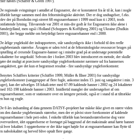
eller høstes (Schäffer & Green 1997).
De regionale svingninger i antallet af Engsnarrer, der er konstateret fra år til år, kan i nogle
tilfælde hænge sammen med den feltornitologiske aktivitet. Der er dog undtagelser, f.eks.
blev der på Bornholm regi-streret 68 engsnarrehanner i 1999 mod kun ti i 2003, trods
omfattende lytning. Tilsvarende var 2001 et min-dre godt år for Engsnarren ikke alene i
Sønderjylland, men også i Holland (Schoppers & Koffijberg 2001) og Ukraine (Dudkin
2001), der begge meldte om betydeligt færre engsnarrehanner end i 2000.
De årlige ynglekuld der indrapporteres, står sandsynligvis ikke i forhold til den reelle
ynglebestands størrelse. Årsagen er uden tvivl at de feltornitologiske ressourcer bruges på
optælling af crexende Engsnarre-hanner og i mindre grad på at undersøge potentielle
lokaliteter for ungekuld. Selvom der i foråret 2003 blev introduceret en metode, der skulle
gøre det muligt at præcisere sandsynlige yngleforekomster nærmere ud fra hannernes
sangaktivet, gav det kun et begrænset resultat - fire sandsynlige yngleforekomster.
Benyttes Schäffers kriterier (Schäffer 1999, Müller & Illner 2001) for sandsynlige
yngleforekomster (sanggrupper af flere fugle, ankomst inden 15. juni og sangaktive i min. 3
uger), kan der udvælges 18 lokali-teter med 67-99 kaldende hanner i 2002 og 24 lokaliteter
med 102-198 kaldende hanner i 2003. Imidlertid mangler der undersøgelser af om
engsnarrehanner, som er stationære over en længere periode, også er i stand til at tiltrække
en hun og yngle.
De 6 års indsamling af data gennem DATSY-projektet har måske ikke givet en større viden
om den danske ynglebestands størrelse, men der er påvist store forekomster af kaldende
engsnarrehanner i hele peri-oden. I enkelte tilfælde kan bestandsstørrelserne dog være
overvurderet, idet opgørelserne er foretaget på baggrund af det maksimale antal hørte hanner
på hver lokalitet. I opgørelserne er der ikke taget højde for at engsnarrehanner kan flytte til
en nabolokalitet og herved blive optalt flere gange.