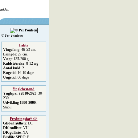
rældet.
© Per Poulsen
Fakta
Vingefang
: 46-53 cm.
Længde
: 27 cm.
Vægt
: 135-200 g.
Kuldstørrelse
: 8-12 æg
Antal kuld
: 2
Rugetid
: 16-19 dage
Ungetid
: 60 dage
Ynglebestand
Ynglepar i 2018/2023
: 30-
230
Udvikling 1990-2000
:
Stabil
Fredningsforhold
Global rødliste
: LC
DK rødliste
: VU
DK gulliste
: NA
Birdlife SPEC
: E