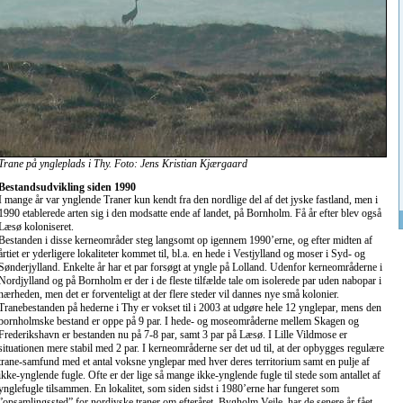
Trane på yngleplads i Thy. Foto: Jens Kristian Kjærgaard
Bestandsudvikling siden 1990
I mange år var ynglende Traner kun kendt fra den nordlige del af det jyske fastland, men i
1990 etablerede arten sig i den modsatte ende af landet, på Bornholm. Få år efter blev også
Læsø koloniseret.
Bestanden i disse kerneområder steg langsomt op igennem 1990’erne, og efter midten af
årtiet er yderligere lokaliteter kommet til, bl.a. en hede i Vestjylland og moser i Syd- og
Sønderjylland. Enkelte år har et par forsøgt at yngle på Lolland. Udenfor kerneområderne i
Nordjylland og på Bornholm er der i de fleste tilfælde tale om isolerede par uden nabopar i
nærheden, men det er forventeligt at der flere steder vil dannes nye små kolonier.
Tranebestanden på hederne i Thy er vokset til i 2003 at udgøre hele 12 ynglepar, mens den
bornholmske bestand er oppe på 9 par. I hede- og moseområderne mellem Skagen og
Frederikshavn er bestanden nu på 7-8 par, samt 3 par på Læsø. I Lille Vildmose er
situationen mere stabil med 2 par. I kerneområderne ser det ud til, at der opbygges regulære
trane-samfund med et antal voksne ynglepar med hver deres territorium samt en pulje af
ikke-ynglende fugle. Ofte er der lige så mange ikke-ynglende fugle til stede som antallet af
ynglefugle tilsammen. En lokalitet, som siden sidst i 1980’erne har fungeret som
”opsamlingssted” for nordjyske traner om efteråret, Bygholm Vejle, har de senere år fået