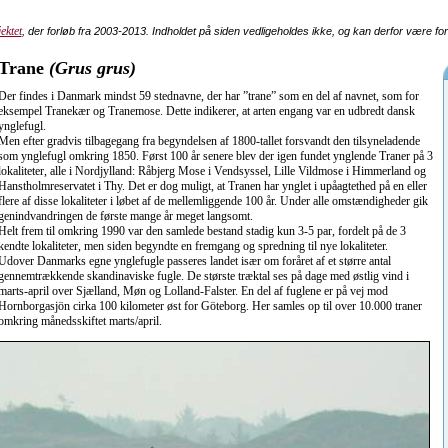
ektet
, der forløb fra 2003-2013. Indholdet på siden vedligeholdes ikke, og kan derfor være fo
Trane
(Grus grus)
Der findes i Danmark mindst 59 stednavne, der har ”trane” som en del af navnet, som for
eksempel Tranekær og Tranemose. Dette indikerer, at arten engang var en udbredt dansk
ynglefugl.
Men efter gradvis tilbagegang fra begyndelsen af 1800-tallet forsvandt den tilsyneladende
som ynglefugl omkring 1850. Først 100 år senere blev der igen fundet ynglende Traner på 3
lokaliteter, alle i Nordjylland: Råbjerg Mose i Vendsyssel, Lille Vildmose i Himmerland og
Hanstholmreservatet i Thy. Det er dog muligt, at Tranen har ynglet i upåagtethed på en eller
flere af disse lokaliteter i løbet af de mellemliggende 100 år. Under alle omstændigheder gik
genindvandringen de første mange år meget langsomt.
Helt frem til omkring 1990 var den samlede bestand stadig kun 3-5 par, fordelt på de 3
kendte lokaliteter, men siden begyndte en fremgang og spredning til nye lokaliteter.
Udover Danmarks egne ynglefugle passeres landet især om foråret af et større antal
gennemtrækkende skandinaviske fugle. De største træktal ses på dage med østlig vind i
marts-april over Sjælland, Møn og Lolland-Falster. En del af fuglene er på vej mod
Hornborgasjön cirka 100 kilometer øst for Göteborg. Her samles op til over 10.000 traner
omkring månedsskiftet marts/april.