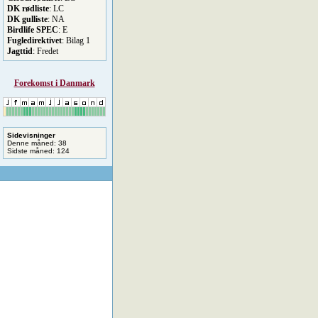
DK rødliste
: LC
DK gulliste
: NA
Birdlife SPEC
: E
Fugledirektivet
: Bilag 1
Jagttid
: Fredet
Forekomst i Danmark
Sidevisninger
Denne måned: 38
Sidste måned: 124