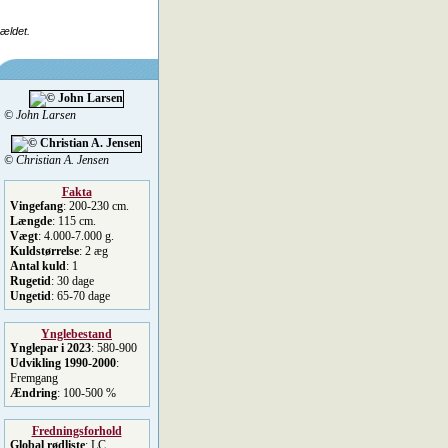
rældet.
© John Larsen
© Christian A. Jensen
Fakta
Vingefang
: 200-230 cm.
Længde
: 115 cm.
Vægt
: 4.000-7.000 g.
Kuldstørrelse
: 2 æg
Antal kuld
: 1
Rugetid
: 30 dage
Ungetid
: 65-70 dage
Ynglebestand
Ynglepar i 2023
: 580-900
Udvikling 1990-2000
:
Fremgang
Ændring
: 100-500 %
Fredningsforhold
Global rødliste
: LC