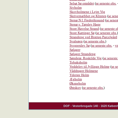
Selsø Sø området
(
se seneste obs.
Sivholm
Skovholmene i Lejre Vig
Skrivernæbbet og Klinten
(
se sene
Stenø N f. Frederikssund
(
se senes
Stenø v. Tørslev Hage
Store Havelse Strand
(
se seneste o
Store Kattinge Sø
(
se seneste obs.
)
Strandeng ved Bistrup Parcelgård
Svaleøen
(
se seneste obs.
)
Svogerslev Sø
(
se seneste obs.
-
yn
Sølager
Sølager Strandeng
Sønderø. Roskilde Vig
(
se seneste
Tobaksholm
Veddelev til Jyllinge Holme
(
se s
Våddrager Holmene
Yderste Holm
Ægholm
Øksneholm
Østskov
(
se seneste obs.
)
DOF
- Vesterbrogade 140 - 1620 Københ