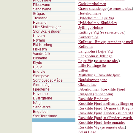
Knopsvane
Gadekærsholmen
Pibesvane
Græse strandenge
(
se seneste obs.
)
Sangsvane
Hesteholmene
Grågås
Hyldeholm i Lejre Vig
Troldand
Hvinand
Hyldeholm v. Skuldelev
Lille Skallesluger
Jyllinge Holme
Stor Skallesluger
Kattinge Vig
(
se seneste obs.
)
Havørn
Kornerup Sø
Rørhøg
Kulhuse - Brovig, strandenge mel
Blå Kærhøg
Kølholm
Fiskeørn
Langholm i Lejre Vig
Vandrefalk
Langholm v. Jyllinge
Blishøne
Lejre Vig
(
se seneste obs.
)
Klyde
Lille Kattinge Sø
Hjejle
Lilleø
Engryle
Møllekrog, Roskilde fjord
Storspove
Nordskovsengene
Sorthovedet Måge
Okseholme
Stormmåge
Peberholmen, Roskilde Fjord
Fjordterne
Havterne
Ringøen (Svineholm)
Dværgterne
Roskilde Bredning
Isfugl
Roskilde Fjord mellem Jyllinge o
Sanglærke
Roskilde Fjord, Dyrnæs til Kregm
Engpiber
Roskilde Fjord, Frederikssund til
Stor Tornskade
Roskilde Fjord, u.f Frederiksværk
Roskilde Fjord. hele området
Roskilde Vig
(
se seneste obs.
)
Selsø Hage