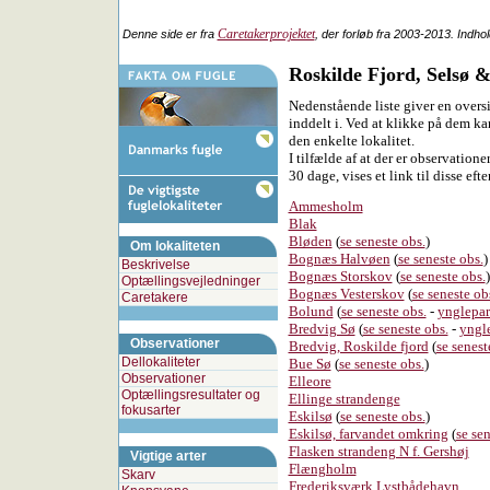
Caretakerprojektet
Denne side er fra
, der forløb fra 2003-2013. Indho
Roskilde Fjord, Selsø 
Nedenstående liste giver en oversi
inddelt i. Ved at klikke på dem ka
den enkelte lokalitet.
I tilfælde af at der er observatione
30 dage, vises et link til disse efte
Ammesholm
Blak
Bløden
(
se seneste obs.
)
Om lokaliteten
Bognæs Halvøen
(
se seneste obs.
)
Beskrivelse
Bognæs Storskov
(
se seneste obs.
)
Optællingsvejledninger
Bognæs Vesterskov
(
se seneste ob
Caretakere
Bolund
(
se seneste obs.
-
ynglepa
Bredvig Sø
(
se seneste obs.
-
yngl
Observationer
Bredvig, Roskilde fjord
(
se senest
Dellokaliteter
Bue Sø
(
se seneste obs.
)
Observationer
Elleore
Optællingsresultater og
Ellinge strandenge
fokusarter
Eskilsø
(
se seneste obs.
)
Eskilsø, farvandet omkring
(
se sen
Flasken strandeng N f. Gershøj
Vigtige arter
Flængholm
Skarv
Frederiksværk Lystbådehavn