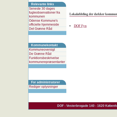
Relevante links
Seneste 30 dages
fugleobservationer fra
Lokalafdeling der dækker kommu
kommunen
Odense Kommune's
officielle hjemmeside
DOF Fyn
Det Grønne Råd
Kommunekontakt
Kommuneoversigt
De Grønne Råd
Funktionsbeskrivelse
kommunerepræsentanter
For administratorer
Rediger oplysninger
DOF - Vesterbrogade 140 - 1620 Københa