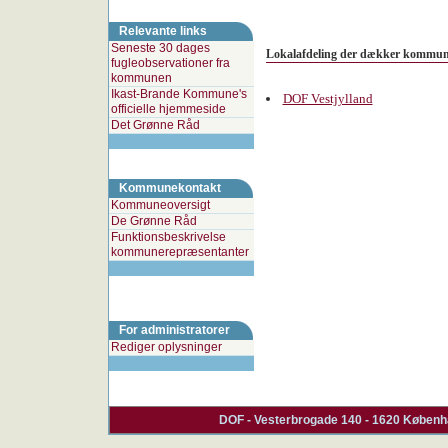
Relevante links
Seneste 30 dages
Lokalafdeling der dækker kommu
fugleobservationer fra
kommunen
Ikast-Brande Kommune's
DOF Vestjylland
officielle hjemmeside
Det Grønne Råd
Kommunekontakt
Kommuneoversigt
De Grønne Råd
Funktionsbeskrivelse
kommunerepræsentanter
For administratorer
Rediger oplysninger
DOF - Vesterbrogade 140 - 1620 Københa